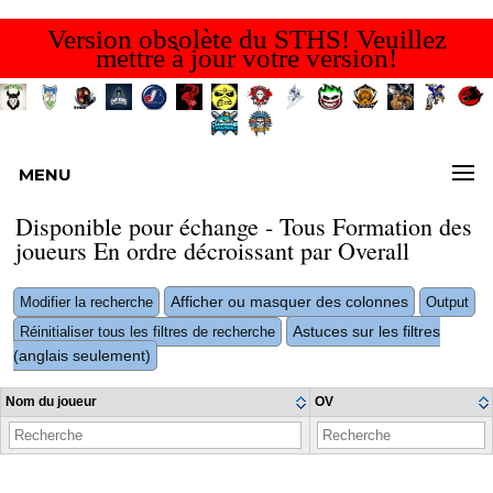
Version obsolète du STHS! Veuillez
mettre à jour votre version!
MENU
Disponible pour échange - Tous Formation des
joueurs En ordre décroissant par Overall
Afficher ou masquer des colonnes
Modifier la recherche
Output
Astuces sur les filtres
Réinitialiser tous les filtres de recherche
(anglais seulement)
Nom du joueur
OV