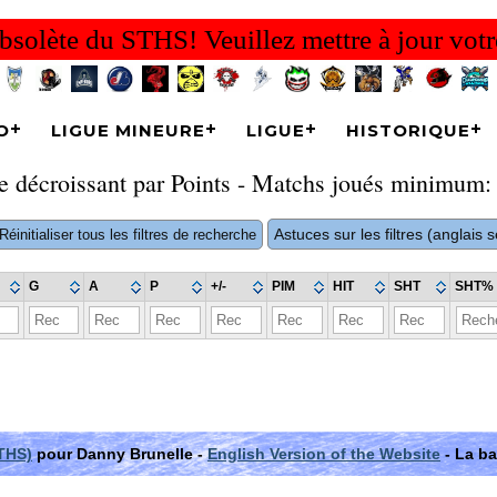
bsolète du STHS! Veuillez mettre à jour votr
O
LIGUE MINEURE
LIGUE
HISTORIQUE
re décroissant par Points - Matchs joués minimum:
Astuces sur les filtres (anglais
Réinitialiser tous les filtres de recherche
G
A
P
+/-
PIM
HIT
SHT
SHT%
THS)
pour Danny Brunelle -
English Version of the Website
- La ba