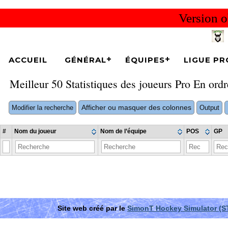
Version o
ACCUEIL
GÉNÉRAL
ÉQUIPES
LIGUE PR
Meilleur 50 Statistiques des joueurs Pro En ord
Afficher ou masquer des colonnes
Modifier la recherche
Output
#
Nom du joueur
Nom de l’équipe
POS
GP
Site web créé par le
SimonT Hockey Simulator (S