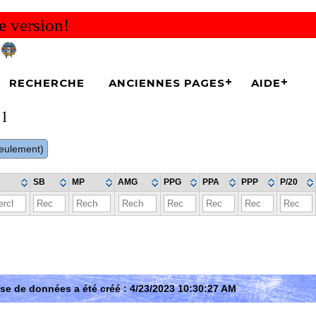
e version!
RECHERCHE
ANCIENNES PAGES
AIDE
 1
 seulement)
SB
MP
AMG
PPG
PPA
PPP
P/20
se de données a été créé : 4/23/2023 10:30:27 AM