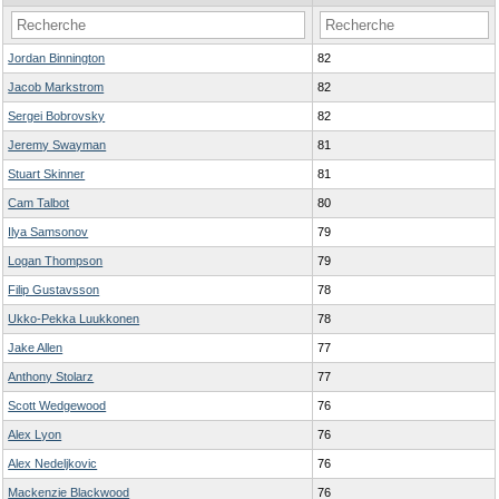
Jordan Binnington
82
Jacob Markstrom
82
Sergei Bobrovsky
82
Jeremy Swayman
81
Stuart Skinner
81
Cam Talbot
80
Ilya Samsonov
79
Logan Thompson
79
Filip Gustavsson
78
Ukko-Pekka Luukkonen
78
Jake Allen
77
Anthony Stolarz
77
Scott Wedgewood
76
Alex Lyon
76
Alex Nedeljkovic
76
Mackenzie Blackwood
76