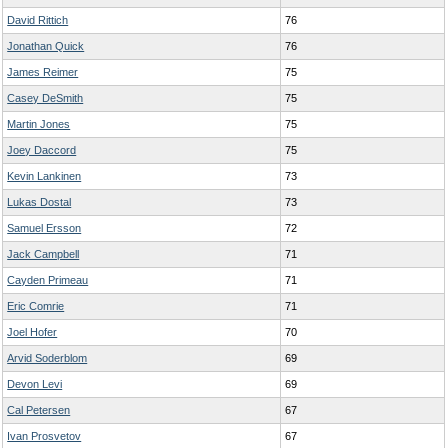
David Rittich
76
Jonathan Quick
76
James Reimer
75
Casey DeSmith
75
Martin Jones
75
Joey Daccord
75
Kevin Lankinen
73
Lukas Dostal
73
Samuel Ersson
72
Jack Campbell
71
Cayden Primeau
71
Eric Comrie
71
Joel Hofer
70
Arvid Soderblom
69
Devon Levi
69
Cal Petersen
67
Ivan Prosvetov
67