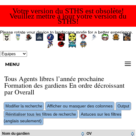
Votre version du STHS est obsolète!
Veuillez mettre à jour votre version du
STHS!
Please rotate your device to landscape mode for a better experience.
MENU
Tous Agents libres l’année prochaine
Formation des gardiens En ordre décroissant
par Overall
Afficher ou masquer des colonnes
Modifier la recherche
Output
Astuces sur les filtres
Réinitialiser tous les filtres de recherche
(anglais seulement)
Nom du gardien
OV