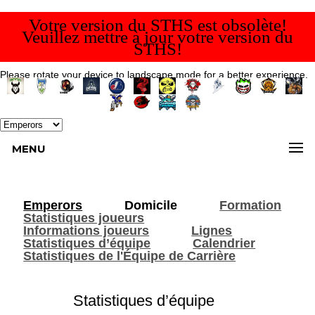
Votre version du STHS est obsolète!
Veuillez mettre à jour votre version du
STHS!
Please rotate your device to landscape mode for a better experience.
MENU
Emperors
Domicile
Formation
Statistiques joueurs
Informations joueurs
Lignes
Statistiques d’équipe
Calendrier
Statistiques de l'Équipe de Carrière
Statistiques d’équipe