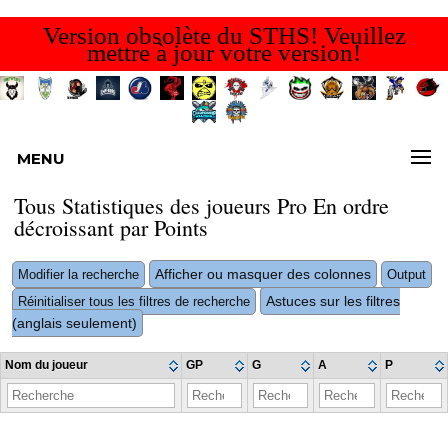
Version obsolète du STHS! Veuillez
mettre à jour votre version!
MENU
Tous Statistiques des joueurs Pro En ordre
décroissant par Points
Afficher ou masquer des colonnes
Modifier la recherche
Output
Astuces sur les filtres
Réinitialiser tous les filtres de recherche
(anglais seulement)
Nom du joueur
GP
G
A
P