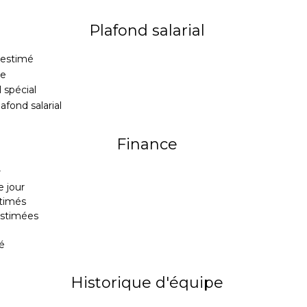
Plafond salarial
n estimé
le
l spécial
afond salarial
Finance
r
 jour
stimés
estimées
é
Historique d'équipe