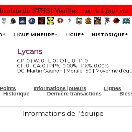
bsolète du STHS! Veuillez mettre à jour votr
O
LIGUE MINEURE
LIGUE
HISTORIQUE
Lycans
GP: 0 | W: 0 | L: 0 | OTL: 0 | P: 0
GF: 0 | GA: 0 | PP%: 0.00% | PK%: 0.00%
DG: Martin Gagnon | Morale : 50 | Moyenne d’équ
Points
Informations joueurs
Lignes
Historique
Dernière transactions
Bles
Informations de l'équipe