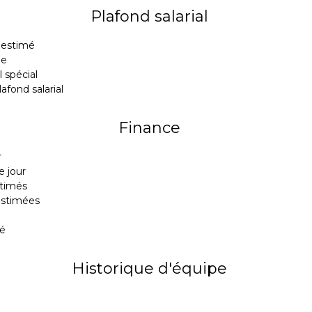
Plafond salarial
n estimé
le
l spécial
afond salarial
Finance
r
e jour
stimés
estimées
l
té
Historique d'équipe