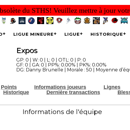
bsolète du STHS! Veuillez mettre à jour votr
O
LIGUE MINEURE
LIGUE
HISTORIQUE
Expos
GP: 0 | W: 0 | L: 0 | OTL: 0 | P: 0
GF: 0 | GA: 0 | PP%: 0.00% | PK%: 0.00%
DG: Danny Brunelle | Morale : 50 | Moyenne d’équ
Points
Informations joueurs
Lignes
Historique
Dernière transactions
Bles
Informations de l'équipe