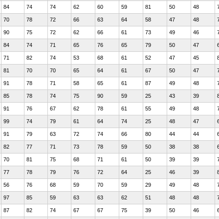
84
74
74
62
60
59
81
50
48
70
78
72
66
63
64
58
47
48
90
75
72
62
66
61
73
49
46
84
74
71
65
76
65
79
50
47
71
82
74
53
68
61
52
47
45
81
70
70
65
64
61
67
50
47
91
78
71
58
65
61
87
49
48
85
78
74
75
90
59
25
43
39
91
76
67
62
78
61
55
49
48
99
74
79
61
64
74
25
48
47
91
79
63
72
74
66
80
44
44
82
77
71
73
78
59
50
38
38
70
81
75
68
71
61
50
39
39
77
78
79
76
72
64
25
46
39
56
76
68
59
70
59
29
49
48
97
85
59
63
63
62
51
48
48
87
82
74
67
67
75
39
50
46