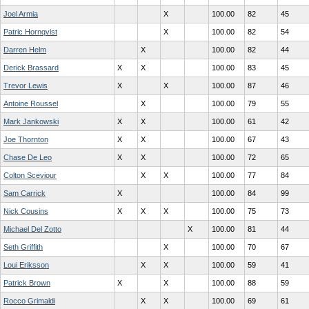
Joel Armia
X
100.00
82
45
Patric Hornqvist
X
100.00
82
54
Darren Helm
X
100.00
82
44
Derick Brassard
X
X
100.00
83
45
Trevor Lewis
X
X
100.00
87
46
Antoine Roussel
X
100.00
79
55
Mark Jankowski
X
X
100.00
61
42
Joe Thornton
X
X
100.00
67
43
Chase De Leo
X
X
100.00
72
65
Colton Sceviour
X
X
100.00
77
84
Sam Carrick
X
100.00
84
99
Nick Cousins
X
X
X
100.00
75
73
Michael Del Zotto
X
100.00
81
44
Seth Griffith
X
100.00
70
67
Loui Eriksson
X
X
100.00
59
41
Patrick Brown
X
X
100.00
88
59
Rocco Grimaldi
X
X
100.00
69
61