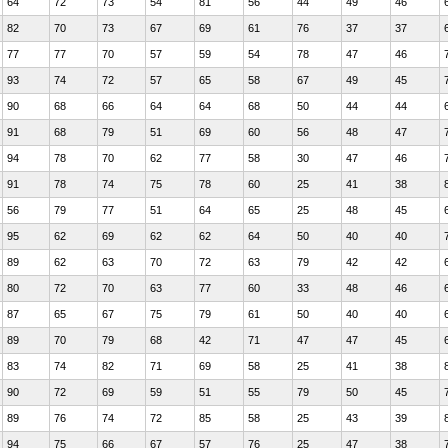
64
72
73
54
81
56
44
49
46
82
70
73
67
69
61
76
37
37
77
77
70
57
59
54
78
47
46
93
74
72
57
65
58
67
49
45
90
68
66
64
64
68
50
44
44
91
68
79
51
69
60
56
48
47
94
78
70
62
77
58
30
47
46
91
78
74
75
78
60
25
41
38
56
79
77
51
64
65
25
48
45
95
62
69
62
62
64
50
40
40
89
62
63
70
72
63
79
42
42
80
72
70
63
77
60
33
48
46
87
65
67
75
79
61
50
40
40
89
70
79
68
42
71
47
47
45
83
74
82
71
69
58
25
41
38
90
72
69
59
51
55
79
50
45
89
76
74
72
85
58
25
43
39
94
75
66
67
57
76
25
47
38