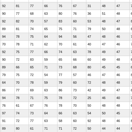
92
81
77
66
76
67
31
48
47
90
77
68
63
80
76
36
51
48
92
82
70
57
83
60
53
48
47
89
81
74
65
75
71
79
50
48
94
78
75
64
94
56
47
48
46
70
78
71
62
70
61
40
47
46
92
75
77
66
74
63
78
49
47
90
72
83
59
65
66
60
49
48
89
66
65
71
73
68
80
45
45
79
75
72
54
77
57
46
47
46
64
70
78
59
79
60
72
48
48
86
77
69
63
86
73
42
49
47
94
78
71
75
78
72
25
46
40
76
61
67
76
78
70
50
48
48
97
74
73
64
66
63
54
50
45
91
72
77
63
58
60
92
48
46
89
80
61
71
71
72
50
44
44