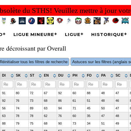
bsolète du STHS! Veuillez mettre à jour votr
O
LIGUE MINEURE
LIGUE
HISTORIQUE
e décroissant par Overall
Astuces sur les filtres (anglais
Réinitialiser tous les filtres de recherche
DI
SK
ST
EN
DU
PH
FO
PA
SC
91
80
72
67
92
60
88
48
47
92
76
73
68
86
61
51
48
46
56
74
89
63
94
71
45
50
47
63
78
78
62
76
60
35
47
48
88
79
75
68
90
73
34
51
49