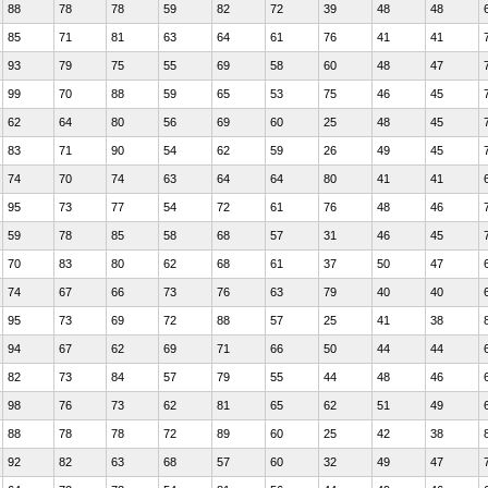
88
78
78
59
82
72
39
48
48
85
71
81
63
64
61
76
41
41
93
79
75
55
69
58
60
48
47
99
70
88
59
65
53
75
46
45
62
64
80
56
69
60
25
48
45
83
71
90
54
62
59
26
49
45
74
70
74
63
64
64
80
41
41
95
73
77
54
72
61
76
48
46
59
78
85
58
68
57
31
46
45
70
83
80
62
68
61
37
50
47
74
67
66
73
76
63
79
40
40
95
73
69
72
88
57
25
41
38
94
67
62
69
71
66
50
44
44
82
73
84
57
79
55
44
48
46
98
76
73
62
81
65
62
51
49
88
78
78
72
89
60
25
42
38
92
82
63
68
57
60
32
49
47