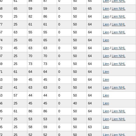
60
61
84
87
0
50
65
Lien
/
Lien NHL
68
65
59
59
0
50
65
Lien
/
Lien NHL
70
25
82
86
0
50
64
Lien
/
Lien NHL
77
25
61
61
0
50
64
Lien
/
Lien NHL
67
63
55
55
0
50
64
Lien
/
Lien NHL
74
25
65
65
0
50
64
Lien
72
45
63
63
0
50
64
Lien
/
Lien NHL
87
25
70
70
0
50
64
Lien
/
Lien NHL
69
25
73
73
0
50
64
Lien
/
Lien NHL
71
61
64
64
0
50
64
Lien
63
59
45
45
0
50
64
Lien
62
41
63
63
0
50
64
Lien
/
Lien NHL
63
57
44
44
0
50
64
Lien
66
25
45
45
0
40
64
Lien
85
61
86
86
0
50
64
Lien
/
Lien NHL
77
25
53
53
0
50
63
Lien
/
Lien NHL
85
25
58
59
0
50
63
Lien
72
25
52
52
0
50
63
Lien
/
Lien NHL