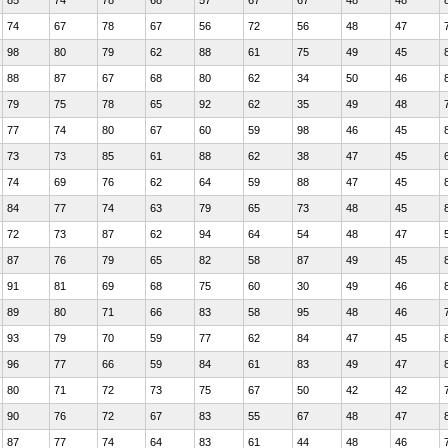
85
74
78
68
57
67
67
48
48
74
67
78
67
56
72
56
48
47
98
80
79
62
88
61
75
49
45
88
87
67
68
80
62
34
50
46
79
75
78
65
92
62
35
49
48
77
74
80
67
60
59
98
46
45
73
73
85
61
88
62
38
47
45
74
69
76
62
64
59
88
47
45
84
77
74
63
79
65
73
48
45
72
73
87
62
94
64
54
48
47
87
76
79
65
82
58
87
49
45
91
81
69
68
75
60
30
49
46
89
80
71
66
83
58
95
48
46
93
79
70
59
77
62
84
47
45
96
77
66
59
84
61
83
49
47
80
71
72
73
75
67
50
42
42
90
76
72
67
83
55
67
48
47
87
77
74
64
83
61
44
48
46