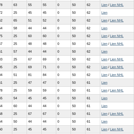
78
63
55
55
0
50
62
Lien
/
Lien NHL
72
25
45
45
0
50
62
Lien
62
65
51
52
0
50
62
Lien
/
Lien NHL
64
58
44
44
0
50
62
Lien
75
25
60
60
0
50
62
Lien
/
Lien NHL
67
25
48
48
0
50
62
Lien
/
Lien NHL
61
57
44
44
0
50
62
Lien
83
25
67
69
0
50
62
Lien
/
Lien NHL
85
25
69
71
0
50
62
Lien
/
Lien NHL
84
51
81
84
0
50
62
Lien
/
Lien NHL
61
25
47
47
0
50
61
Lien
78
25
59
59
0
50
61
Lien
/
Lien NHL
65
54
45
45
0
50
61
Lien
64
60
44
44
0
50
61
Lien
58
25
67
67
0
50
61
Lien
/
Lien NHL
64
50
44
44
0
50
61
Lien
60
25
45
45
0
50
61
Lien
/
Lien NHL