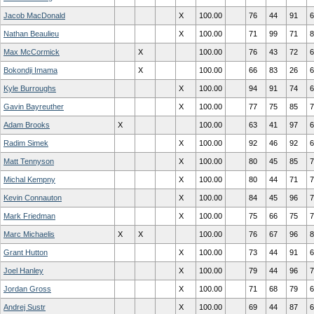
Jacob MacDonald
X
100.00
76
44
91
6
Nathan Beaulieu
X
100.00
71
99
71
8
Max McCormick
X
100.00
76
43
72
6
Bokondji Imama
X
100.00
66
83
26
6
Kyle Burroughs
X
100.00
94
91
74
6
Gavin Bayreuther
X
100.00
77
75
85
7
Adam Brooks
X
100.00
63
41
97
6
Radim Simek
X
100.00
92
46
92
6
Matt Tennyson
X
100.00
80
45
85
7
Michal Kempny
X
100.00
80
44
71
7
Kevin Connauton
X
100.00
84
45
96
7
Mark Friedman
X
100.00
75
66
75
7
Marc Michaelis
X
X
100.00
76
67
96
8
Grant Hutton
X
100.00
73
44
91
6
Joel Hanley
X
100.00
79
44
96
7
Jordan Gross
X
100.00
71
68
79
6
Andrej Sustr
X
100.00
69
44
87
6