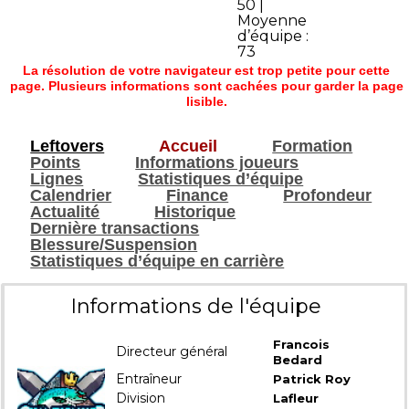
50 |
Moyenne
d’équipe :
73
La résolution de votre navigateur est trop petite pour cette
page. Plusieurs informations sont cachées pour garder la page
lisible.
Leftovers
Accueil
Formation
Points
Informations joueurs
Lignes
Statistiques d’équipe
Calendrier
Finance
Profondeur
Actualité
Historique
Dernière transactions
Blessure/Suspension
Statistiques d’équipe en carrière
Informations de l'équipe
Francois
Directeur général
Bedard
Entraîneur
Patrick Roy
Division
Lafleur