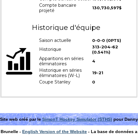
Compte bancaire
130,730,597$
projeté
Historique d'équipe
Saison actuelle
0-0-0 (0PTS)
313-204-62
Historique
(0.541%)
Apparitions en séries
4
éliminatoires
Historique en séries
19-21
éliminatoires (W-L)
Coupe Stanley
0
Site web créé par le
SimonT Hockey Simulator (STHS)
pour Danny
Brunelle -
English Version of the Website
- La base de données a