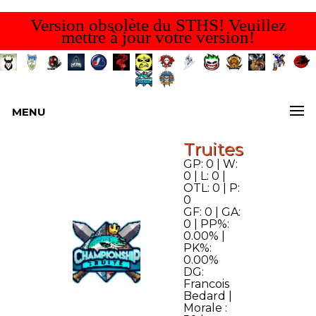
Version obsolète du STHS! Veuillez
mettre à jour votre version!
MENU
Truites
GP: 0 | W:
0 | L: 0 |
OTL: 0 | P:
0
GF: 0 | GA:
0 | PP%:
0.00% |
PK%:
0.00%
DG:
Francois
Bedard |
Morale :